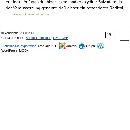
entdeckt, Anfangs dephlogistisirte, später oxydirte Salzsäure, in
der Voraussetzung genannt, daß dieser ein besonderes Radical,…
…
Pierer's Universal-Lexikon
© Academic, 2000-2026
18+
Contactez-nous:
Support technique
,
RÉCLAME
Dictionnaires exportation
, créé sur PHP,
Joomla,
Drupal,
WordPress, MODx.