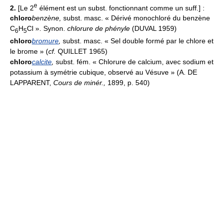
e
2.
[Le 2
élément est un subst. fonctionnant comme un suff.] :
chloro
benzène
,
subst. masc. « Dérivé monochloré du benzène
C
H
Cl ». Synon.
chlorure de phényle
(DUVAL 1959)
6
5
chloro
bromure
,
subst. masc. « Sel double formé par le chlore et
le brome » (
cf.
QUILLET 1965)
chloro
calcite
,
subst. fém. « Chlorure de calcium, avec sodium et
potassium à symétrie cubique, observé au Vésuve » (A. DE
LAPPARENT,
Cours de minér.,
1899, p. 540)