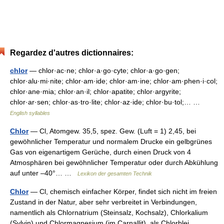
Regardez d'autres dictionnaires:
chlor
— chlor·ac·ne; chlor·a·go·cyte; chlor·a·go·gen;
chlor·alu·mi·nite; chlor·am·ide; chlor·am·ine; chlor·am·phen·i·col;
chlor·ane·mia; chlor·an·il; chlor·apatite; chlor·argyrite;
chlor·ar·sen; chlor·as·tro·lite; chlor·az·ide; chlor·bu·tol;… …
English syllables
Chlor
— Cl, Atomgew. 35,5, spez. Gew. (Luft = 1) 2,45, bei
gewöhnlicher Temperatur und normalem Drucke ein gelbgrünes
Gas von eigenartigem Gerüche, durch einen Druck von 4
Atmosphären bei gewöhnlicher Temperatur oder durch Abkühlung
auf unter –40°… …
Lexikon der gesamten Technik
Chlor
— Cl, chemisch einfacher Körper, findet sich nicht im freien
Zustand in der Natur, aber sehr verbreitet in Verbindungen,
namentlich als Chlornatrium (Steinsalz, Kochsalz), Chlorkalium
(Sylvin) und Chlormagnesium (im Carnallit), als Chlorblei,… …