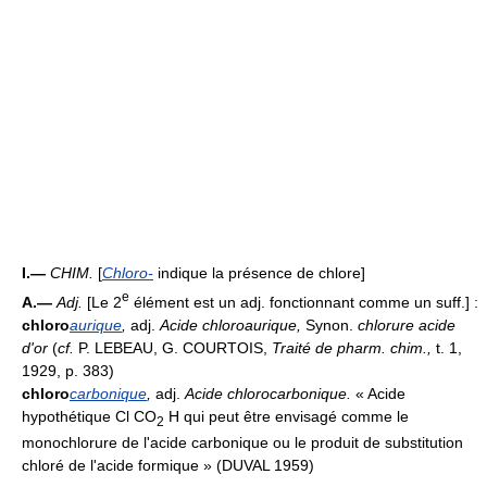
I.—
CHIM.
[
Chloro-
indique la présence de chlore]
e
A.—
Adj.
[Le 2
élément est un adj. fonctionnant comme un suff.] :
chloro
aurique
,
adj.
Acide chloroaurique,
Synon.
chlorure acide
d'or
(
cf.
P. LEBEAU, G. COURTOIS,
Traité de pharm. chim.,
t. 1,
1929, p. 383)
chloro
carbonique
,
adj.
Acide chlorocarbonique.
« Acide
hypothétique Cl CO
H qui peut être envisagé comme le
2
monochlorure de l'acide carbonique ou le produit de substitution
chloré de l'acide formique » (DUVAL 1959)