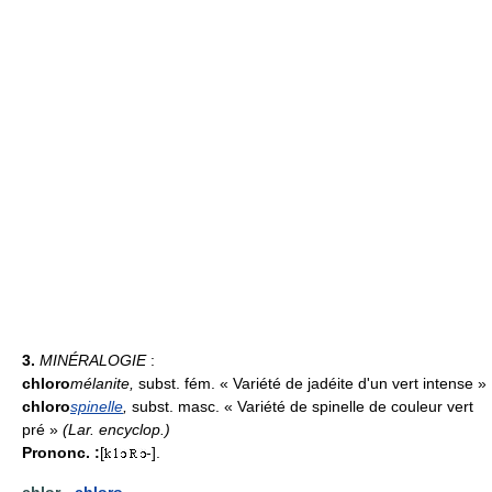
3.
MINÉRALOGIE
:
chloro
mélanite
,
subst. fém. « Variété de jadéite d'un vert intense »
chloro
spinelle
,
subst. masc. « Variété de spinelle de couleur vert
pré »
(
Lar. encyclop.
)
Prononc. :
[
-].
chlor-,
chloro-