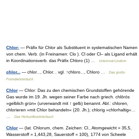
Chlor-
— Präfix für Chlor als Substituent in systematischen Namen
von chem. Verb. (in Freinamen: Clo ). Cl oder Cl‒ als Ligand erhält
in Koordinationsverb. das Präfix Chloro (1) …
Universal-Lexikon
chlor...
— chlor..., Chlor... vgl. ↑chloro..., Chloro …
Das große
Fremdwörterbuch
Chlor
— Chlor: Das zu den chemischen Grundstoffen gehörende
Gas wurde im 19. Jh. wegen seiner Farbe nach griech. chlōrós
»gelblich grün« (urverwandt mit ↑ gelb) benannt. Abl.: chloren,
chlorieren »mit Chlor behandeln« (20. Jh.); chlorig »chlorhaltig«…
…
Das Herkunftswörterbuch
Chlor
— (lat. Chlorum, chem. Zeichen: Cl., Atomgewicht = 35,5,
Wasserstoff = 1,443,28, Sauerstoff = 100), 1774 von Scheele