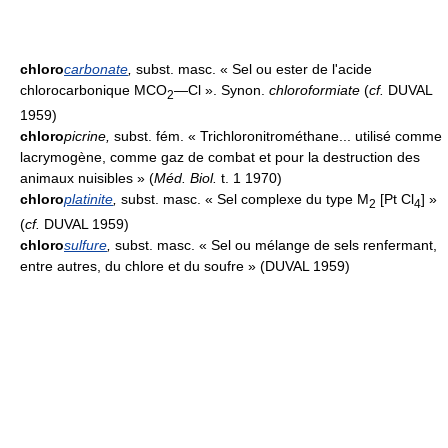
chloro
carbonate
,
subst. masc. « Sel ou ester de l'acide
chlorocarbonique MCO
—Cl ». Synon.
chloroformiate
(
cf.
DUVAL
2
1959)
chloro
picrine
,
subst. fém. « Trichloronitrométhane... utilisé comme
lacrymogène, comme gaz de combat et pour la destruction des
animaux nuisibles » (
Méd. Biol.
t. 1 1970)
chloro
platinite
,
subst. masc. « Sel complexe du type M
[Pt Cl
] »
2
4
(
cf.
DUVAL 1959)
chloro
sulfure
,
subst. masc. « Sel ou mélange de sels renfermant,
entre autres, du chlore et du soufre » (DUVAL 1959)