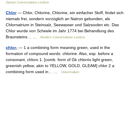
Damen Conversations Lexikon
Chlor
— Chlor, Chlorine, Chlorine, ein einfacher Stoff, findet sich
niemals frei, sondern vorzüglich an Natron gebunden, als
Chlornatrium in Steinsalz, Seewasser und Salzsoolen etc. Das
Chlor wurde von Scheele im Jahr 1774 bei Behandlung des
Braunsteins… …
Herders Conversations-Lexikon
chlor-
— 1 a combining form meaning green, used in the
formation of compound words: chlorine. Also, esp. before a
consonant, chloro 1. [comb. form of Gk chlorós light green,
greenish yellow; akin to YELLOW, GOLD, GLEAM] chlor 2 a
combining form used in… …
Universalium