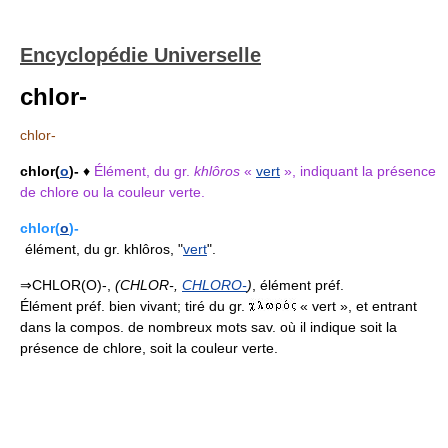
Encyclopédie Universelle
chlor-
chlor-
chlor(
o
)-
♦
Élément, du gr.
khlôros
«
vert
», indiquant la présence
de chlore ou la couleur verte.
chlor(
o
)-
élément, du gr. khlôros, "
vert
".
⇒CHLOR(O)-,
(CHLOR-,
CHLORO-
)
, élément préf.
Élément préf. bien vivant; tiré du gr.
« vert », et entrant
dans la compos. de nombreux mots sav. où il indique soit la
présence de chlore, soit la couleur verte.