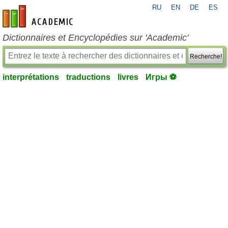
RU
EN
DE
ES
fr-academic.com
Dictionnaires et Encyclopédies sur 'Academic'
Recherche!
interprétations
traductions
livres
Игры ⚽