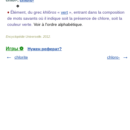
❖
♦
Élément, du grec
khlôros
«
vert
», entrant dans la composition
de mots savants où il indique soit la présence de chlore, soit la
couleur verte.
Voir à l'ordre alphabétique.
Encyclopédie Universelle
.
2012
.
Игры ⚽
Нужен реферат?
chlorite
chloro-