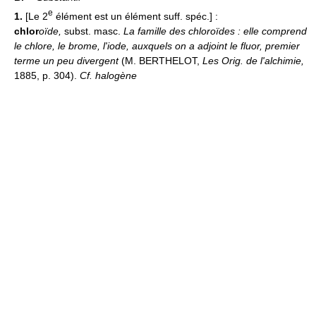
e
1.
[Le 2
élément est un élément suff. spéc.] :
chlor
oïde
,
subst. masc.
La famille des chloroïdes : elle comprend
le chlore, le brome, l'iode, auxquels on a adjoint le fluor, premier
terme un peu divergent
(M. BERTHELOT,
Les Orig. de l'alchimie,
1885, p. 304).
Cf. halogène