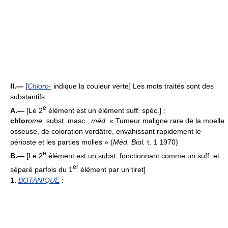
II.—
[
Chloro-
indique la couleur verte] Les mots traités sont des
substantifs.
e
A.—
[Le 2
élément est un élément suff. spéc.] :
chlor
ome
,
subst. masc.,
méd.
« Tumeur maligne rare de la moelle
osseuse, de coloration verdâtre, envahissant rapidement le
périoste et les parties molles » (
Méd. Biol.
t. 1 1970)
e
B.—
[Le 2
élément est un subst. fonctionnant comme un suff. et
er
séparé parfois du 1
élément par un tiret]
1.
BOTANIQUE
: