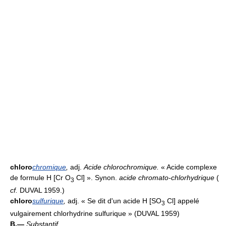
chloro
chromique
,
adj.
Acide chlorochromique.
« Acide complexe
de formule H [Cr O
Cl] ». Synon.
acide chromato-chlorhydrique
(
3
cf.
DUVAL 1959.)
chloro
sulfurique
,
adj. « Se dit d'un acide H [SO
Cl] appelé
3
vulgairement chlorhydrine sulfurique » (DUVAL 1959)
B.—
Substantif